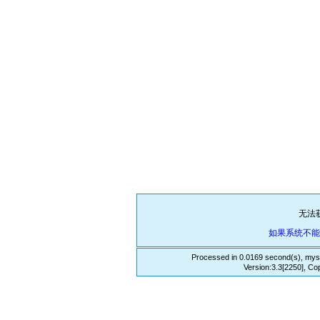
无法
如果系统不
Processed in 0.0169 second(s), mys
Version:3.3[2250], Co