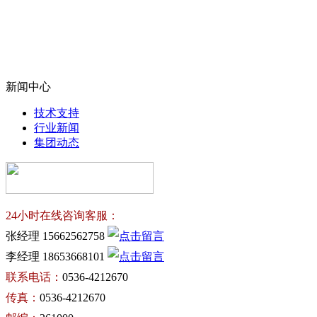
新闻中心
技术支持
行业新闻
集团动态
24小时在线咨询客服：
张经理 15662562758
李经理 18653668101
联系电话：
0536-4212670
传真：
0536-4212670